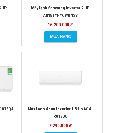
5 HP
Máy lạnh Samsung Inverter 2 HP
AR18TYHYCWKNSV
16.200.000 đ
-RV18QA
Máy Lạnh Aqua Inverter 1.5 Hp AQA-
RV13QC
7.290.000 đ