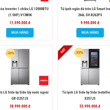
hòa Inverter 1 chiều LG 12000BTU
Tủ lạnh ngăn đá trên LG Smart In
(1.5HP) V13WIN
266L GV-B262PS
11.590.000 đ
9.990.000 đ
nh LG Side by Side lấy nước ngoài
Tủ lạnh LG Side by Side InstaVi
GR-D257JS
X257JS
38.990.000 đ
55.990.000 đ