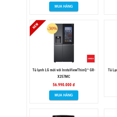
Tủ lạnh LG mới với InstaViewThinQ™ GR-
Tủ Lạ
X257MC
56.990.000 đ