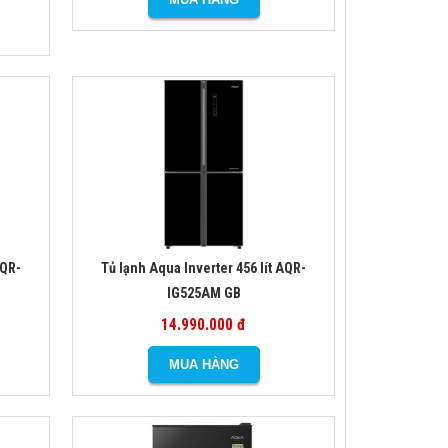
AQR-
Tủ lạnh Aqua Inverter 456 lít AQR-
IG525AM GB
14.990.000 đ