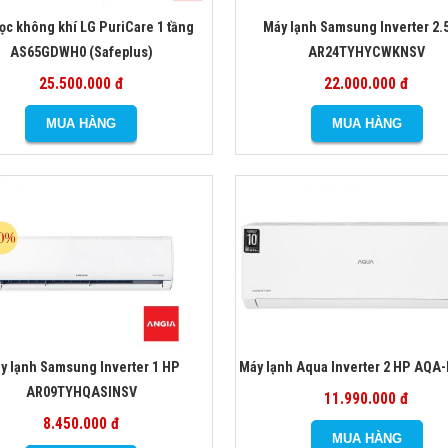
lọc không khí LG PuriCare 1 tầng
Máy lạnh Samsung Inverter 2.
AS65GDWH0 (Safeplus)
AR24TYHYCWKNSV
25.500.000 đ
22.000.000 đ
y lạnh Samsung Inverter 1 HP
Máy lạnh Aqua Inverter 2 HP AQA
AR09TYHQASINSV
11.990.000 đ
8.450.000 đ