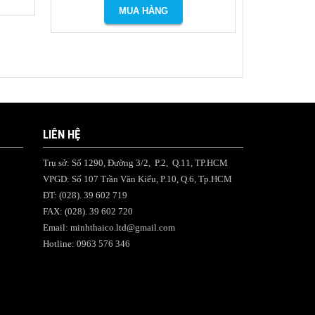
LIÊN HỆ
Trụ sở: Số 1290, Đường 3/2, P.2, Q.11, TP.HCM
VPGD: Số 107 Trần Văn Kiểu, P.10, Q.6, Tp.HCM
ĐT: (028). 39 602 719
FAX: (028). 39 602 720
Email:
minhthaico.ltd@gmail.com
Hotline: 0963 576 346