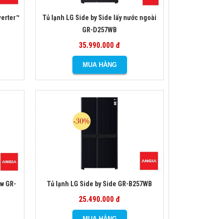
verter™
Tủ lạnh LG Side by Side lấy nước ngoài
GR-D257WB
35.990.000 đ
ew GR-
Tủ lạnh LG Side by Side GR-B257WB
25.490.000 đ