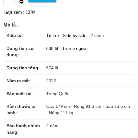
Lượt xem :
2392
Mô tả :
Kiểu tủ:
Tủ lớn - Side by side
- 2 cánh
Dung tích sử
635 lít -
Trên 5 người
dụng:
Dung tích tổng:
674 lít
Năm ra mắt:
2022
Sản xuất tại:
Trung Quốc
Kích thước tủ
Cao 179 cm - Rộng 91.3 cm - Sâu 73.5 cm
lạnh:
- Nặng 111 kg
Bảo hành chính
2 năm
hãng: