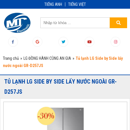
TIẾNG ANH
TIẾNG VIỆT
Trang chủ
»
LG ĐỒNG HÀNH CÙNG AN GIA
»
Tủ lạnh LG Side by Side lấy
nước ngoài GR-D257JS
TỦ LẠNH LG SIDE BY SIDE LẤY NƯỚC NGOÀI GR-
D257JS