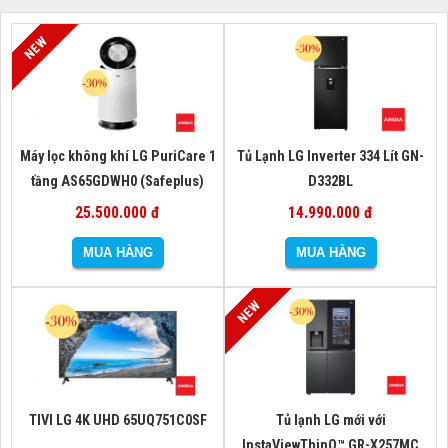
Máy lọc không khí LG PuriCare 1
Tủ Lạnh LG Inverter 334 Lít GN-
tầng AS65GDWH0 (Safeplus)
D332BL
25.500.000 đ
14.990.000 đ
TIVI LG 4K UHD 65UQ751C0SF
Tủ lạnh LG mới với
InstaViewThinQ™ GR-X257MC