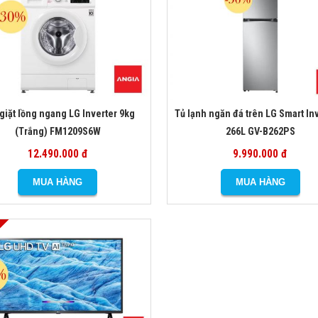
giặt lồng ngang LG Inverter 9kg
Tủ lạnh ngăn đá trên LG Smart In
(Trắng) FM1209S6W
266L GV-B262PS
12.490.000 đ
9.990.000 đ