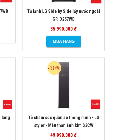
57WB
Tủ lạnh LG Side by Side lấy nước ngoài
GR-D257WB
35.990.000 đ
 tầng
Tủ chăm sóc quần áo thông minh - LG
styler - Màu than ánh kim S3CW
49.990.000 đ