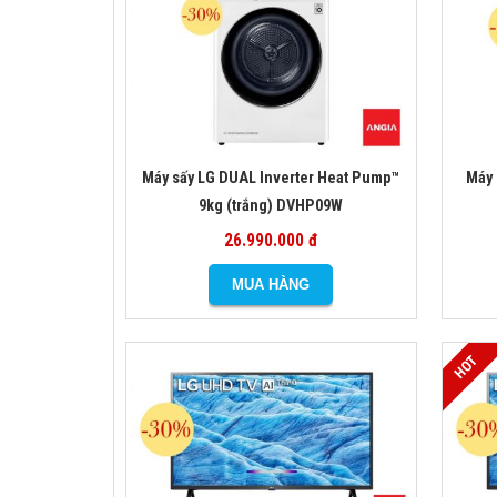
Máy sấy LG DUAL Inverter Heat Pump™
Máy 
9kg (trắng) DVHP09W
26.990.000 đ