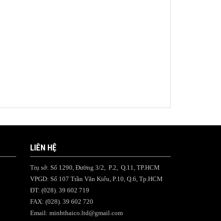
LIÊN HỆ
Trụ sở: Số 1290, Đường 3/2, P.2, Q.11, TP.HCM
VPGD: Số 107 Trần Văn Kiểu, P.10, Q.6, Tp.HCM
ĐT: (028). 39 602 719
FAX: (028). 39 602 720
Email:
minhthaico.ltd@gmail.com