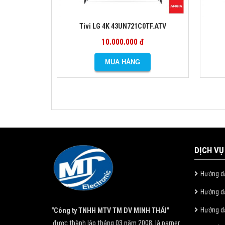
Tivi LG 4K 43UN721C0TF.ATV
10.000.000 đ
DỊCH VỤ
Hướng d
Hướng d
Hướng dẫ
"Công ty TNHH MTV TM DV MINH THÁI"
được thành lập tháng 03 năm 2008, là parner