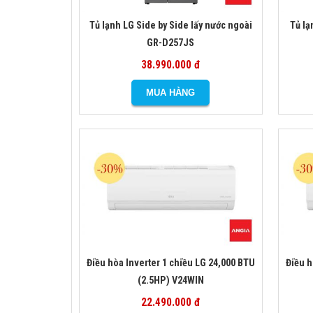
Tủ lạnh LG Side by Side lấy nước ngoài
Tủ lạ
GR-D257JS
38.990.000 đ
Điều hòa Inverter 1 chiều LG 24,000 BTU
Điều h
(2.5HP) V24WIN
22.490.000 đ