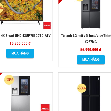
G 4K Smart UHD 43UP751C0TC.ATV
Tủ lạnh LG mới với InstaViewThi
X257MC
10.300.000 đ
56.990.000 đ