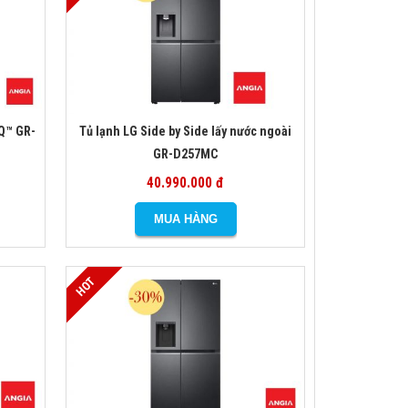
nQ™ GR-
Tủ lạnh LG Side by Side lấy nước ngoài
GR-D257MC
40.990.000 đ