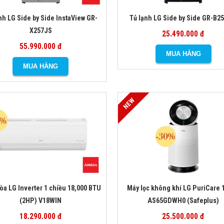
nh LG Side by Side InstaView GR-
Tủ lạnh LG Side by Side GR-B2
X257JS
25.490.000 đ
55.990.000 đ
òa LG Inverter 1 chiều 18,000 BTU
Máy lọc không khí LG PuriCare 1
(2HP) V18WIN
AS65GDWH0 (Safeplus)
18.290.000 đ
25.500.000 đ