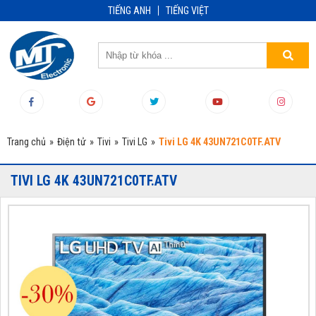
TIẾNG ANH
TIẾNG VIỆT
Trang chủ
»
Điện tử
»
Tivi
»
Tivi LG
»
Tivi LG 4K 43UN721C0TF.ATV
TIVI LG 4K 43UN721C0TF.ATV