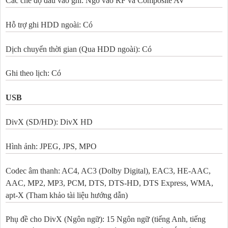
Các chế độ đầu vào ghi: Ngõ vào RF và Composite AV
Hỗ trợ ghi HDD ngoài: Có
Dịch chuyển thời gian (Qua HDD ngoài): Có
Ghi theo lịch: Có
USB
DivX (SD/HD): DivX HD
Hình ảnh: JPEG, JPS, MPO
Codec âm thanh: AC4, AC3 (Dolby Digital), EAC3, HE-AAC,
AAC, MP2, MP3, PCM, DTS, DTS-HD, DTS Express, WMA,
apt-X (Tham khảo tài liệu hướng dẫn)
Phụ đề cho DivX (Ngôn ngữ): 15 Ngôn ngữ (tiếng Anh, tiếng