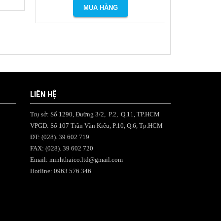
LIÊN HỆ
Trụ sở: Số 1290, Đường 3/2, P.2, Q.11, TP.HCM
VPGD: Số 107 Trần Văn Kiểu, P.10, Q.6, Tp.HCM
ĐT: (028). 39 602 719
FAX: (028). 39 602 720
Email:
minhthaico.ltd@gmail.com
Hotline: 0963 576 346