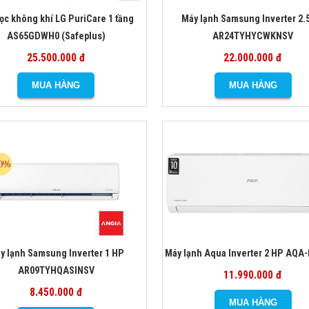
lọc không khí LG PuriCare 1 tầng
Máy lạnh Samsung Inverter 2.
AS65GDWH0 (Safeplus)
AR24TYHYCWKNSV
25.500.000 đ
22.000.000 đ
y lạnh Samsung Inverter 1 HP
Máy lạnh Aqua Inverter 2 HP AQA
AR09TYHQASINSV
11.990.000 đ
8.450.000 đ