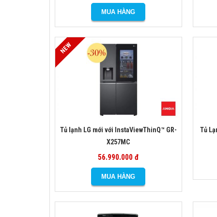
Tủ lạnh LG mới với InstaViewThinQ™ GR-
Tủ Lạ
X257MC
56.990.000 đ