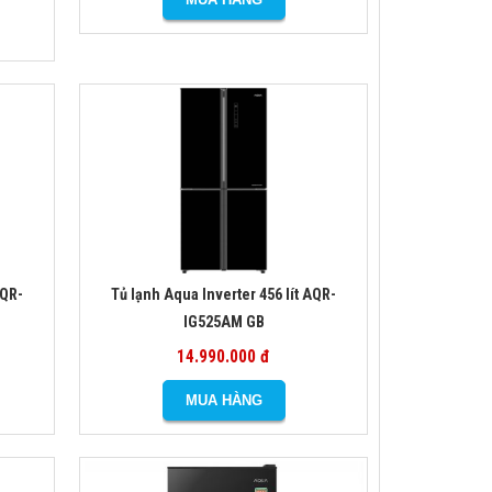
AQR-
Tủ lạnh Aqua Inverter 456 lít AQR-
IG525AM GB
14.990.000 đ