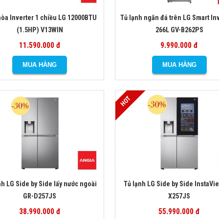
hòa Inverter 1 chiều LG 12000BTU
Tủ lạnh ngăn đá trên LG Smart In
(1.5HP) V13WIN
266L GV-B262PS
11.590.000 đ
9.990.000 đ
nh LG Side by Side lấy nước ngoài
Tủ lạnh LG Side by Side InstaVi
GR-D257JS
X257JS
38.990.000 đ
55.990.000 đ