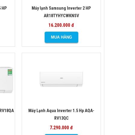
5 HP
Máy lạnh Samsung Inverter 2 HP
AR18TYHYCWKNSV
16.200.000 đ
-RV18QA
Máy Lạnh Aqua Inverter 1.5 Hp AQA-
RV13QC
7.290.000 đ