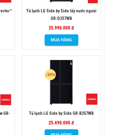
verter™
Tủ lạnh LG Side by Side lấy nước ngoài
GR-D257WB
35.990.000 đ
ew GR-
Tủ lạnh LG Side by Side GR-B257WB
25.490.000 đ