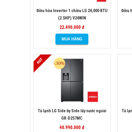
Điều hòa Inverter 1 chiều LG 24,000 BTU
Điều 
(2.5HP) V24WIN
22.490.000 đ
Tủ lạnh LG Side by Side lấy nước ngoài
Tủ lạ
GR-D257MC
40.990.000 đ