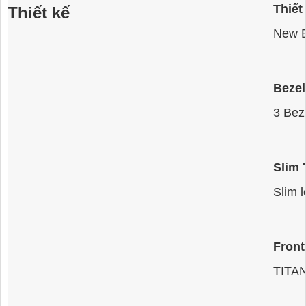
Thiết 
Thiết kế
New B
Bezel
3 Bez
Slim 
Slim 
Front
TITA