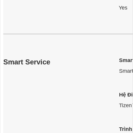
Yes
Smar
Smart Service
Smar
Hệ Đ
Tize
Trình