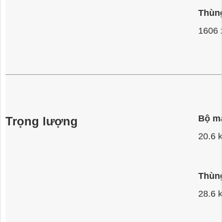
Thùn
1606 
Bộ m
Trọng lượng
20.6 
Thùn
28.6 