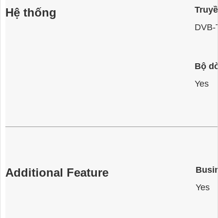
Truyề
Hệ thống
DVB-T
Bộ dò
Yes
Busin
Additional Feature
Yes