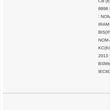
CB (E
8898
: NOM
IRAM
BIS(I
NOM-
KC(KO
2013
BSMI(
IEC60