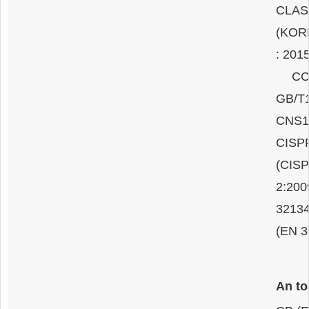
CLAS
(KOR
: 201
CCC(
GB/T1
CNS1
CISP
(CISP
2:200
32134
(EN 3
An to