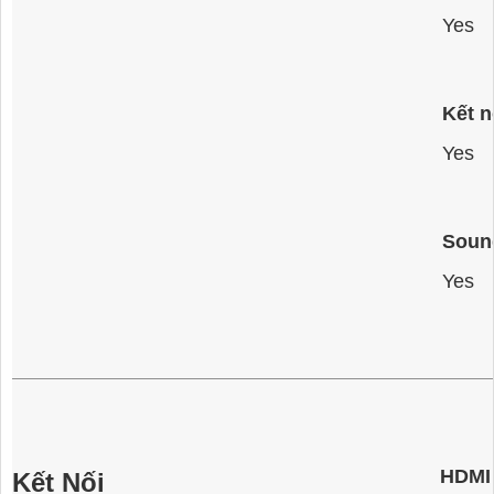
Yes
Kết n
Yes
Sound
Yes
HDMI
Kết Nối