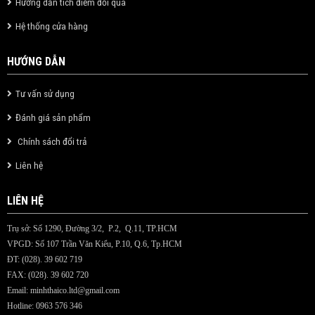
Hướng dẫn tích điểm đổi quà
Hệ thống cửa hàng
HƯỚNG DẪN
Tư vấn sử dụng
Đánh giá sản phẩm
Chính sách đổi trả
Liên hệ
LIÊN HỆ
Trụ sở: Số 1290, Đường 3/2, P.2, Q.11, TP.HCM
VPGD: Số 107 Trần Văn Kiểu, P.10, Q.6, Tp.HCM
ĐT: (028). 39 602 719
FAX: (028). 39 602 720
Email:
minhthaico.ltd@gmail.com
Hotline: 0963 576 346