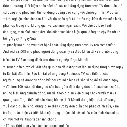
thông thường. Tiết kiệm ngân sách tối ưu nhờ ứng dụng Business TV đơn giản, dễ
sử dụng cho phép hiển thị nội dung quảng cáo cùng với chương trình TV có sẵn.
* Trải nghiệm hình ảnh thu hút với độ phân giải UHD trên mọi kích thước màn hình,
phù hợp trong mọi không gian và các mức ngân sách. Với chế độ bảo hành
ấn tượng, màn hình mang đến khả năng vận hành hiệu quả, đáng tin cậy lên tới 16
tiếng/ngày, 7 ngày/tuần.
* Quản lý nội dung với thiết bị cá nhân, ứng dụng Business TV (có trên thiết bị
Android và iOS) cho phép người dùng quản lý và điều khiển từ xa mọi nội dung
trên các TV Samsung dành cho doanh nghiệp được kết nối.
* Hướng dẫn được cài đặt sẵn giúp bạn dễ dàng thiết lập sử dụng từng bước ngay
từ lần bật đầu tiên. Sau khi tải về ứng dụng Business TV, các thiết bị của
người dùng sẽ được tự động kết nối với màn hình và sẵn sàng để sử dụng ngay.
* Với hơn 100 mẫu nội dung có sẵn bao gồm định dạng dọc, bố cục thanh chữ L,
nhúng hiệu ứng chuyển động, ưu đãi theo dịp sự kiện cùng các khuyến mãi và
quảng cáo được thiết kế sẵn khác, hỗ trợ thiết kế nội dung hiệu quả, dễ dàng.
* Dễ dàng quản lý nội dung, giao diện cực kỳ đơn giản cho phép chỉnh sửa, xem
trước, hoàn thiện và triển khai nội dung - thậm chí trên nhiều màn hình khác nhau -
chỉ với một vài thao tác nhanh chóng.
* Tối ưu thời gian vận hành của doanh nghiệp.