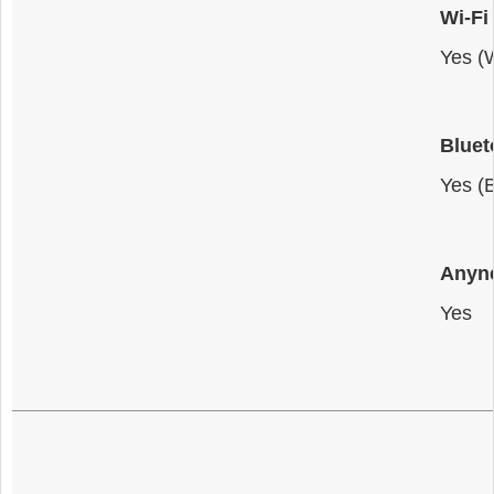
Wi-Fi
Yes (
Bluet
Yes (
Anyn
Yes