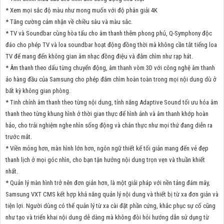
* Xem mọi sắc độ màu như mong muốn với độ phân giải 4K
* Tăng cường cảm nhận về chiều sâu và màu sắc.
* TV và Soundbar cùng hòa tấu cho âm thanh thêm phong phú, Q-Symphony độc
đáo cho phép TV và loa soundbar hoạt động đồng thời mà không cần tắt tiếng loa
TV để mang đến không gian âm nhạc đồng điệu và đắm chìm như rạp hát.
* Âm thanh theo dấu từng chuyển động, âm thanh vòm 3D với công nghệ âm thanh
ảo hàng đầu của Samsung cho phép đắm chìm hoàn toàn trong mọi nội dung dù ở
bất kỳ không gian phòng.
* Tinh chỉnh âm thanh theo từng nội dung, tính năng Adaptive Sound tối ưu hóa âm
thanh theo từng khung hình ở thời gian thực để hình ảnh và âm thanh khớp hoàn
hảo, cho trải nghiệm nghe nhìn sống động và chân thực như mọi thứ đang diễn ra
trước mắt.
* Viền mỏng hơn, màn hình lớn hơn, ngôn ngữ thiết kế tối giản mang đến vẻ đẹp
thanh lịch ở mọi góc nhìn, cho bạn tận hưởng nội dung trọn vẹn và thuần khiết
nhất.
* Quản lý màn hình trở nên đơn giản hơn, là một giải pháp với nền tảng đám mây,
Samsung VXT CMS kết hợp khả năng quản lý nội dung và thiết bị từ xa đơn giản và
tiện lợi. Người dùng có thể quản lý từ xa cài đặt phần cứng, khắc phục sự cố cũng
như tạo và triển khai nội dung dễ dàng mà không đòi hỏi hướng dẫn sử dụng từ