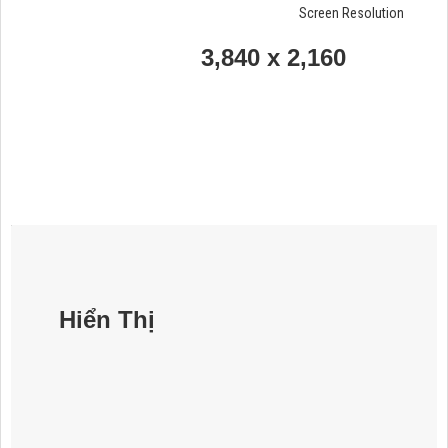
Screen Resolution
3,840 x 2,160
Thông số kỹ thuật Chi tiết
Hiển Thị