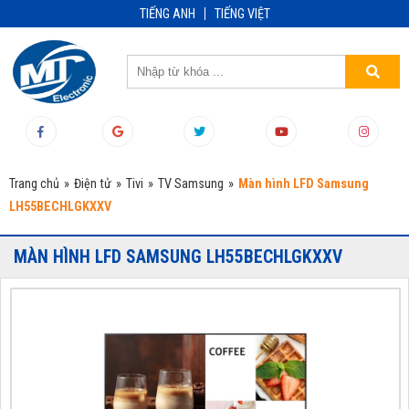
TIẾNG ANH
TIẾNG VIỆT
Trang chủ
»
Điện tử
»
Tivi
»
TV Samsung
»
Màn hình LFD Samsung
LH55BECHLGKXXV
MÀN HÌNH LFD SAMSUNG LH55BECHLGKXXV